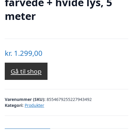
farvede + hvide lys, 5
meter
kr.
1.299,00
Gå til shop
Varenummer (SKU):
8554679255227943492
Kategori:
Produkter