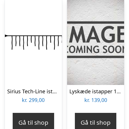
Sirius Tech-Line istapper udendørs lyskæde, 100 varm hvide lys, 2,5×0,6 meter, startsæt
Lyskæde istapper 160 LED
kr.
299,00
kr.
139,00
Gå til shop
Gå til shop