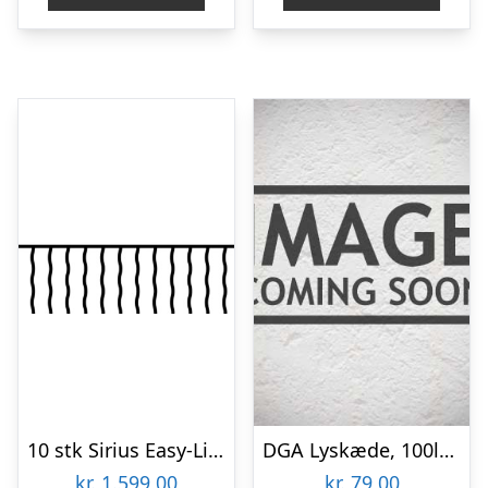
10 stk Sirius Easy-Line istapper udendørs lyskæde, 400 varm hvide lys, 9 meter
DGA Lyskæde, 100led 200cm Faldenede Istapper Hvid – 23141009
kr.
1.599,00
kr.
79,00