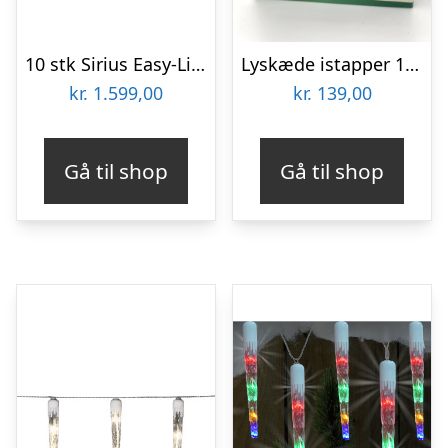
10 stk Sirius Easy-Line istapper udendørs lyskæde, 400 varm hvide lys, 9 meter
Lyskæde istapper 160 LED
kr.
1.599,00
kr.
139,00
Gå til shop
Gå til shop