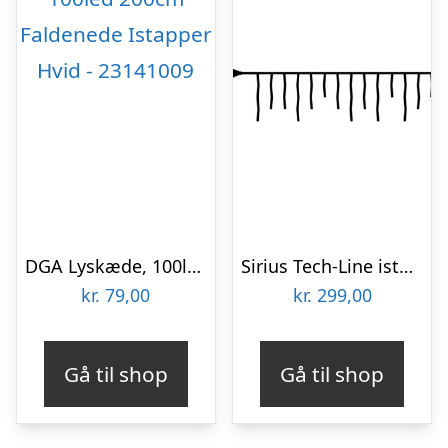
DGA Lyskæde, 100led 200cm Faldenede Istapper Hvid – 23141009
Sirius Tech-Line istapper udendørs lyskæde, 100 varm hvide lys, 2,5×0,6 meter, startsæt
kr.
79,00
kr.
299,00
Gå til shop
Gå til shop