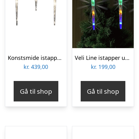
Konstsmide istapper udendørs lyskæde, 96 varm hvide lys
Veli Line istapper udendørs lyskæde, farvet lys
kr.
439,00
kr.
199,00
Gå til shop
Gå til shop