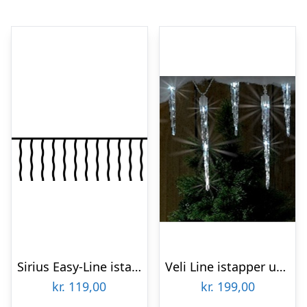
Sirius Easy-Line istapper udendørs lyskæde, 200 varm hvide lys, 4,5 meter
Veli Line istapper udendørs lyskæde, hvidt lys
kr.
119,00
kr.
199,00