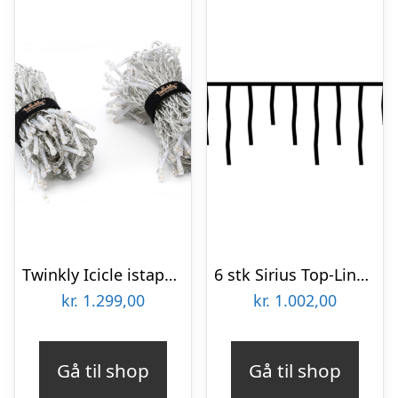
Twinkly Icicle istapper udendørs lyskæde, 190 farvede + hvide lys, 5 meter
6 stk Sirius Top-Line istapper udendørs lyskæde, 100 varm hvide lys, 2,5×0,75 meter, forlænger
kr.
1.299,00
kr.
1.002,00
Gå til shop
Gå til shop