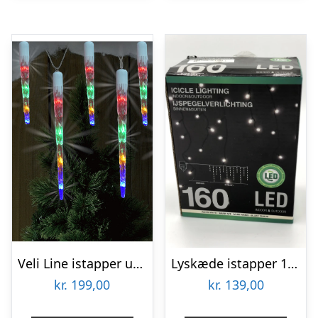
Veli Line istapper udendørs lyskæde, farvet lys
Lyskæde istapper 160 LED
kr.
199,00
kr.
139,00